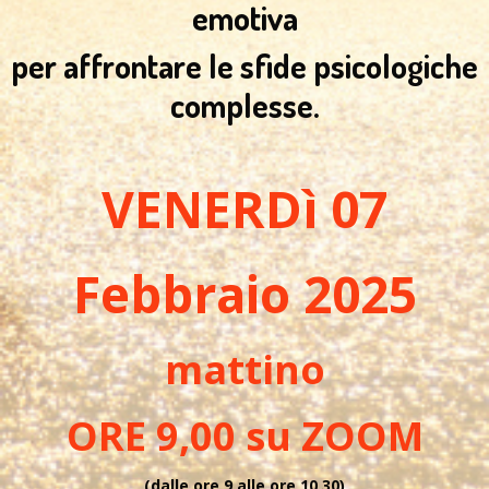
emotiva
per affrontare le sfide psicologiche
complesse.
VENERDì 07
Febbraio 2025
mattino
ORE 9,00 su ZOOM
(dalle ore 9 alle ore 10,30)