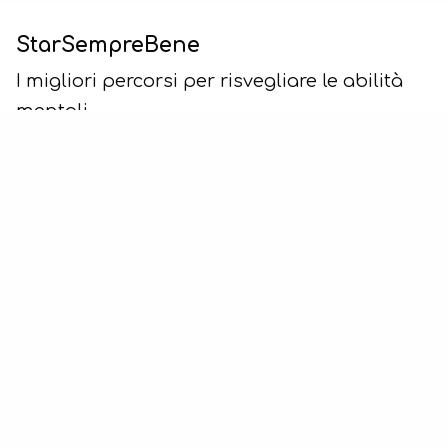
StarSempreBene
I migliori percorsi per risvegliare le abilità
mentali
Chi sono
Coaching IperSophico
EVENTI
Riconoscimenti
Privacy Policy
Cookie Policy
www.starsemprebene.it
Seguici