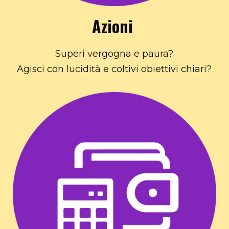
Azioni
Superi vergogna e paura?
Agisci con lucidità e coltivi obiettivi chiari?