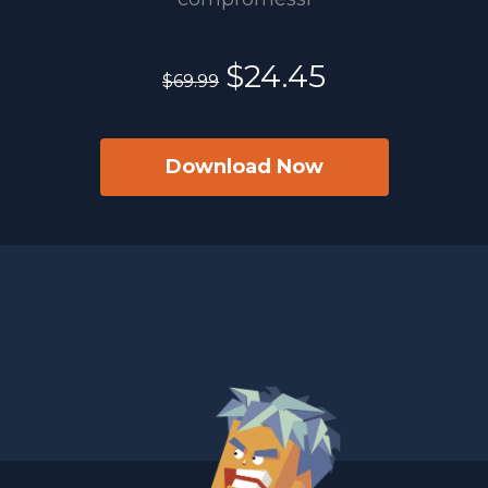
$24.45
$69.99
Download Now