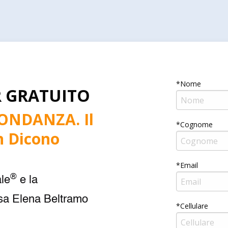
*Nome
AR GRATUITO
ONDANZA. Il
*Cognome
n Dicono
*Email
®
le
e la
ssa Elena Beltramo
*Cellulare