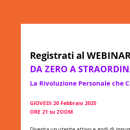
Registrati al WEBINA
DA ZERO A STRAORDI
La Rivoluzione Personale che C
GIOVEDì 20 Febbraio 2025
ORE 21 su ZOOM
Diventa un utente attivo e godi di innu