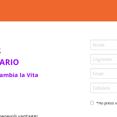
R
NARIO
ambia la Vita
*Ho preso vi
merevoli vantaggi.