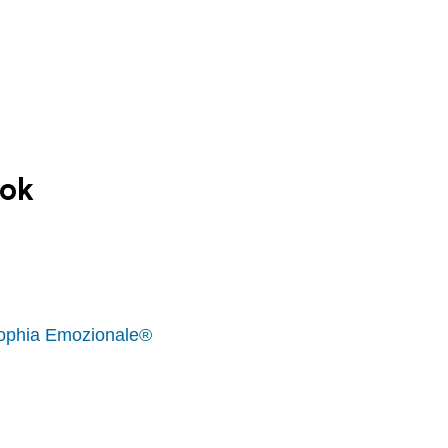
ook
rSophia Emozionale®