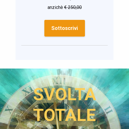
anzichè
€ 250,00
Sottoscrivi
SVOLTA
TOTALE