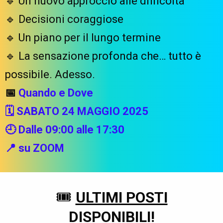
🔹 Un nuovo approccio alle difficoltà
🔹 Decisioni coraggiose
🔹 Un piano per il lungo termine
🔹 La sensazione profonda che… tutto è
possibile. Adesso.
📅
Quando e Dove
🗓️ SABATO 24 MAGGIO 2025
🕘 Dalle 09:00 alle 17:30
📍 su ZOOM
🎟️
ULTIMI POSTI
DISPONIBILI!