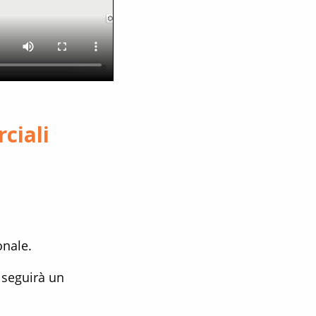
ciali
onale.
e seguirà un