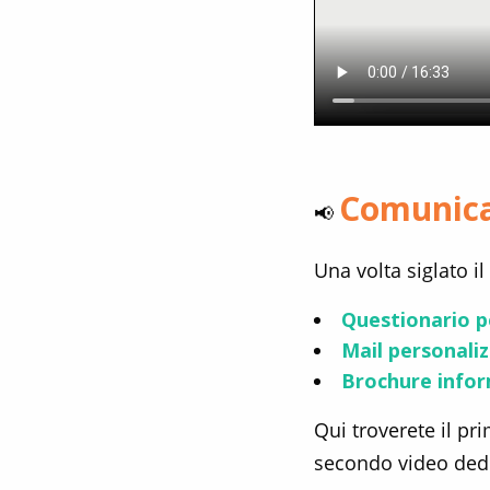
Comunica
📢
Una volta siglato i
Questionario p
Mail personali
Brochure infor
Qui troverete il pr
secondo video dedica