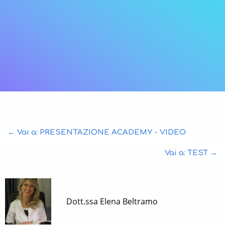
← Vai a:
PRESENTAZIONE ACADEMY - VIDEO
Vai a:
TEST
→
Dott.ssa Elena Beltramo