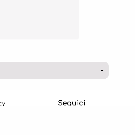
Seguici
cy
cy
mprebene.it