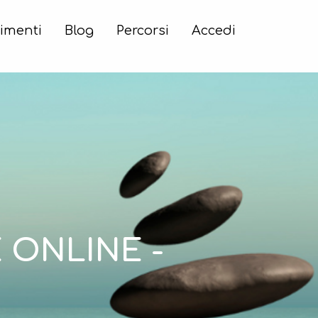
imenti
Blog
Percorsi
Accedi
 ONLINE -