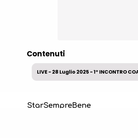
Contenuti
LIVE - 28 Luglio 2025 - 1° INCONTRO C
StarSempreBene
I migliori percorsi per risvegliare le
abilità mentali