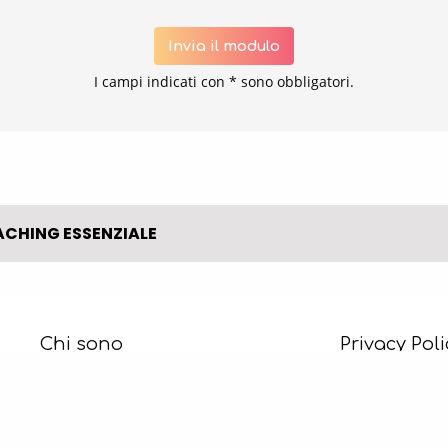
Invia il modulo
I campi indicati con * sono obbligatori.
OACHING ESSENZIALE
Chi sono
Privacy Poli
Coaching IperSophico
Cookie Poli
EVENTI
www.starse
Riconoscimenti